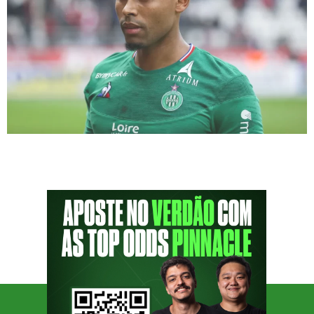
O Cria da Academia Gabriel Silva é o próximo
convidado do PodPorco. A entrevista com o
ex-jogador acontece nesta sexta-feira (12), às
15h (de Brasília), ao vivo em nosso canal do
YouTube. + ASSISTA AO PODPORCO #131 COM
CELSO ARDENGH E CAIO CAPITA! Gabriel
chegou ao Palmeiras em 2008 e foi lançado
no profissional em […]