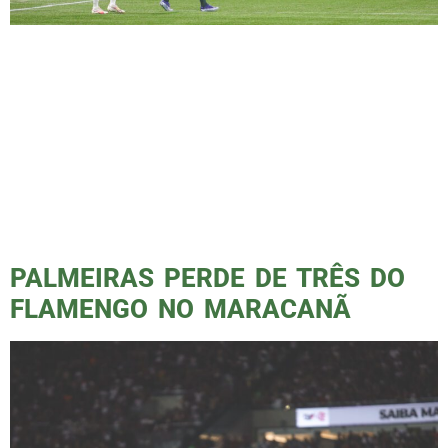
O Palmeiras venceu sem sustos o lanterna do
campeonato, o América MG, no Allianz
Parque, na noite desta quarta-feira,
aproximando-se cada vez mais do décimo
segundo título brasileiro. Com gols de
Endrick, Éder (contra) e dois de Flaco López,
o argentino, o jogo também ficou marcado
pela fratura no braço do camisa 10 do
verdão, […]
PALMEIRAS PERDE DE TRÊS DO
FLAMENGO NO MARACANÃ