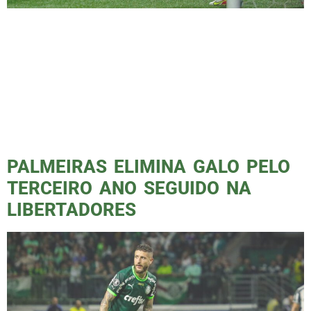
O Palmeiras enfrentou o Deportivo Pereira
pelas quartas de finais da Libertadores da
América e lá estávamos novamente na beira
do campo para contar essa história. Confesso
que já achava que o jogo não seria dos
melhores, mas não esperava que fosse tanto,
e como falei no título, depois da tempestade
de gols em Pereira, […]
PALMEIRAS ELIMINA GALO PELO
TERCEIRO ANO SEGUIDO NA
LIBERTADORES