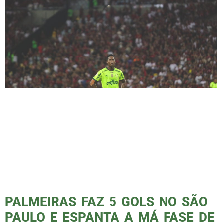
Palmeiras enfrentou o Flamengo no estádio
do Maracanã, nesta última quarta-feira (08) e
foi derrotado pelo placar de três a zero, com
dois gols de Pedro e um do uruguaio
Arrascaeta. O Verdão ainda teve que ver seu
capitão, Gustavo Gomez, ser expulso no início
do segundo tempo. Todos vocês já devem ter
visto como […]
PALMEIRAS FAZ 5 GOLS NO SÃO
PAULO E ESPANTA A MÁ FASE DE