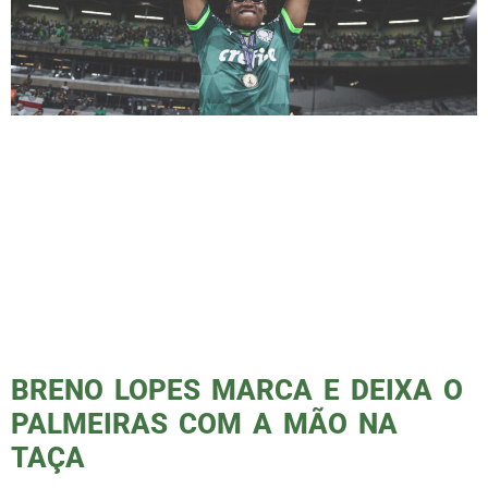
Foi uma emocionante jornada! O Palmeiras
sagrou-se campeão brasileiro de 2023, um
feito que todos conhecem. Contudo, não pude
compartilhar a experiência do Podporco in
loco no campo. Gostaria de relatar a incrível
ida do Podporco a Belo Horizonte para cobrir
presencialmente a última partida do Alviverde
no Brasileirão contra o Cruzeiro, que resultou
em […]
BRENO LOPES MARCA E DEIXA O
PALMEIRAS COM A MÃO NA
TAÇA