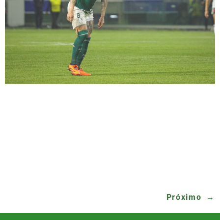
A noite que começou com um pé d’água de
descer rios pelas ruas da Pompeia terminou
com mais uma classificação do Palmeiras em
cima do Atlético Mineiro, a terceira em três
anos. Depois da chuva, teve a longa
caminhada até a porta do CT onde os
torcedores aguardavam a saída dos jogadores.
Ao sair, os […]
Próximo
→