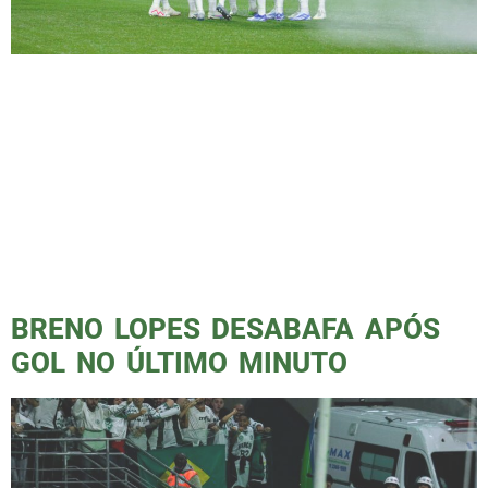
Ontem, como fotojornalista, tive a
oportunidade de cobrir um dos jogos mais
esperado e, ao mesmo tempo, frustrantes da
história do Palmeiras na Copa Libertadores. A
expectativa era enorme, afinal, o Palmeiras
estava jogando no Allianz Parque, em um
confronto contra o Boca Juniors, um dos
maiores carrascos alviverde da América do
Sul. A partida […]
BRENO LOPES DESABAFA APÓS
GOL NO ÚLTIMO MINUTO