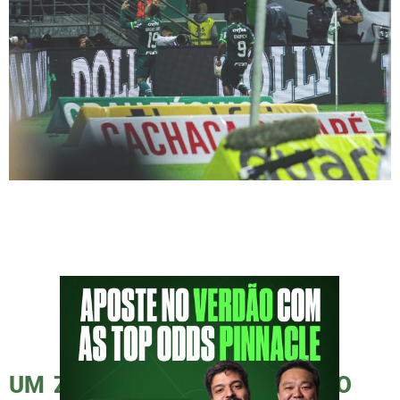
No apagar das luzes da partida, Breno Lopes
marcou um gol que assegurou a vitória do
Palmeiras sobre o Goiás no Allianz Parque.
No entanto, sua celebração após o gol foi
marcada por gestos inadequados em direção
à torcida organizada Mancha Verde. Na sexta-
feira (15), em uma noite fria com a
temperatura de 15 graus, […]
UM ZERO A ZERO COM GOSTO