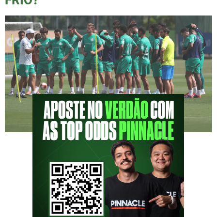
FRIO?
A Importância da Preparação Mental no
Futebol: Reflexões sobre o Trabalho de Abel
Ferreira Abel Ferreira sempre se comunica de
forma intensa com o elenco; essa interação é
um dos destaques do seu trabalho,
especialmente no que diz respeito à
preparação mental. Após o resultado da final