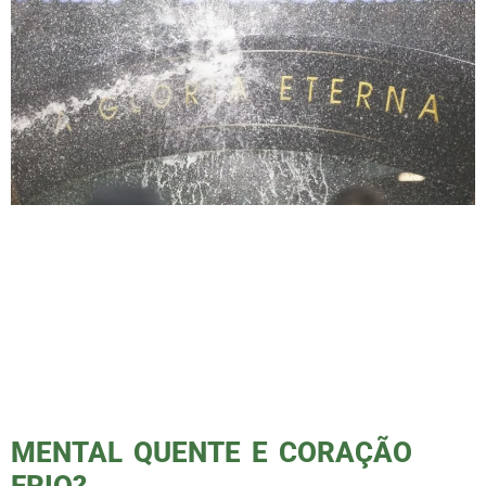
Classificado pela 18ª vez, o Palmeiras segue
fazendo história Ontem, o Palmeiras venceu o
Cerro Porteño por 2 a 0 fora de casa e
garantiu a classificação antecipada às oitavas
de final da Libertadores. Essa é a 18ª
classificação do clube, um recorde entre os
times brasileiros. Com 12 pontos, o Verdão
lidera o Grupo […]
MENTAL QUENTE E CORAÇÃO