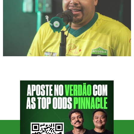
O ex-meio campista Alceu é o convidado do
episódio #137 do PodPorco. A entrevista
acontece nesta quinta-feira (16), às 16h (de
Brasília), em nosso canal do YouTube. +
ASSISTA AO PODPORCO #136 COM LAURA
ANCONA! Símbolo de raça, Alceu é Cria da
Academia e jogou pelo Palmeiras entre os
anos de 2003 e 2006. Com […]