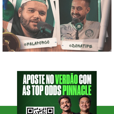
O episódio 183 do Podporco é extremamente
especial, pois marca o retorno de Allan, mais
conhecido como FalaPorco, e Felipe Donati,
do canal Avanti Palestra. Depois de um tempo
afastados — Allan, por dois anos, e Donati,
por um — ambos estão de volta para
compartilhar suas visões sobre o Palmeiras, a
evolução de seus […]