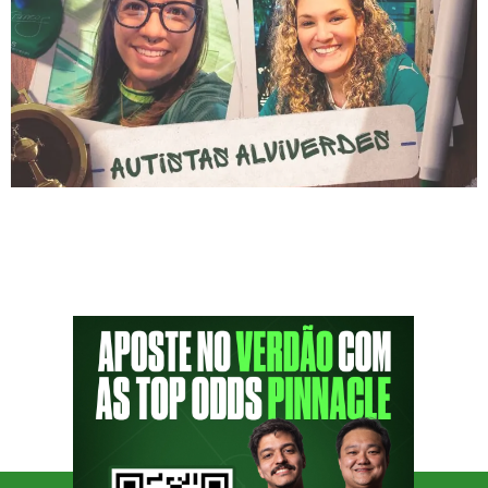
Sobre os Autistas Alviverdes Liderança e
criação do movimento Autistas Alviverdes
Barbara Luise é diretora dos Autistas
Alviverdes, enquanto Julien de Oliveira atua
como conselheira do Palmeiras e também
integra o movimento. Juntas, elas construíram
uma trajetória sólida ao criar essa iniciativa,
que busca oferecer visibilidade e apoio diário
aos torcedores autistas da Sociedade
Esportiva […]