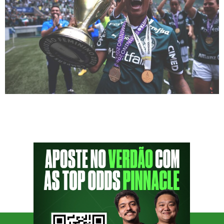
Houve um tempo em que elas sentiam medo
de frequentar o nosso Parque sozinhas.
Acuadas em um ambiente altamente
masculino, foi uma dura batalha para
conquistarem a sua liberdade para apenas
cantar, quem dera jogar. De pouco em pouco,
foram conquistando os seus lugares nas
arquibancadas e hoje o clube não vive sem a
presença […]