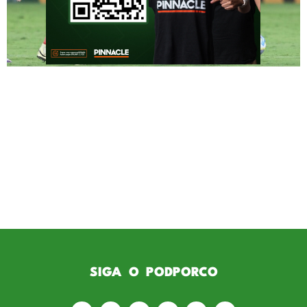
O Palmeiras encara o Inter neste domingo (4),
no Beira-Rio, em jogo válido pela segunda
rodada do returno do Brasileirão 2024.
Inscreva-se no canal do Podporco! Vindo de
três derrotas consecutivas, o Verdão precisa
de um bom resultado no Sul para se
recuperar do período de mais turbulência
dessa temporada. Exatamente por estar
vivendo essa […]
SIGA O PODPORCO