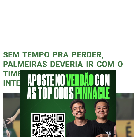
mais vitoriosos do futebol brasileiro. A
campanha, intitulada “É o Palestra que nos
torna família”, destaca a cor dourada, que
simboliza as taças e conquistas que o clube
acumulou ao longo de sua trajetória. Para
entender o impacto dessa […]
SEM TEMPO PRA PERDER,
PALMEIRAS DEVERIA IR COM O
TIME TITULAR DIANTE DO
INTERNACIONAL