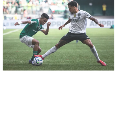
Abel Ferreira: se perdendo no personagem?
Após a partida, Abel Ferreira voltou a criticar
a torcida do Palmeiras, afirmando que ela
não apoia o time como deveria. Uma
declaração infeliz, que só aumenta o desgaste
com a torcida. Abel parece estar se perdendo
no personagem que criou—reclama de tudo e