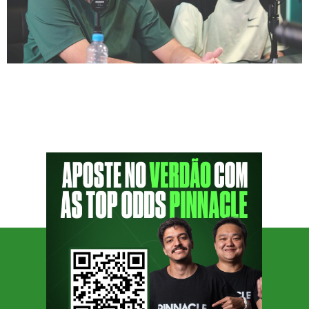
O Podporco recebeu nesta última sexta-feira,
5, os irmãos Caio Lo e Vitor Lo. Fenômenos
do Youtube, eles fundaram o canal
Banheiristas, e desde 2016 possuem uma
audiência gigantesca do público infantil e
adolescente que é apaixonado por desafios de
futebol. De pai taiwanês, eles se apaixonaram
pelo Palmeiras muito pela influência paterna
e frequentam […]
SIGA O PODPORCO