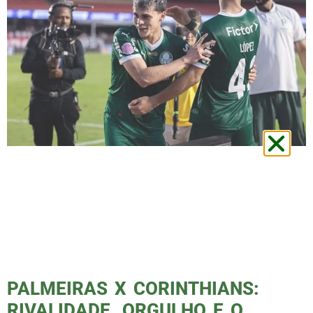
O Palmeiras é o time da série A que mais
virou jogos em 2025 A tradicional música da
torcida palmeirense — “O Palmeiras é o time
da virada, o Palmeiras é o time do amor” —
nunca fez tanto sentido quanto em 2025. A
Sociedade Esportiva Palmeiras lidera o
ranking de clubes da Série A […]
PALMEIRAS X CORINTHIANS:
RIVALIDADE, ORGULHO E O