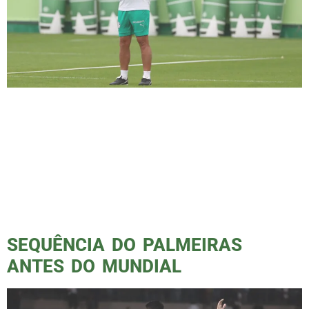
Verdão quer ganhar do Flamengo e se manter
na liderança do Brasileirão Confronto direto
no Allianz Parque Palmeiras e Flamengo
fazem o confronto direto mais aguardado da
10ª rodada do Campeonato Brasileiro. O jogo
acontece neste domingo (25), às 16h, no
Allianz Parque, com transmissão ao vivo pela
TV Globo e Premiere. O árbitro será […]
SEQUÊNCIA DO PALMEIRAS
ANTES DO MUNDIAL