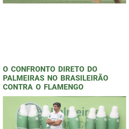
Derrotado pela 3ª vez no Allianz desde 2018,
rivalidade segue crescendo O Palmeiras foi
derrotado pelo Flamengo por 2 a 0 no Allianz
Parque, neste domingo, pela décima rodada
do Campeonato Brasileiro. Apesar disso, o
Verdão segue na liderança da competição,
com 22 pontos, apenas um a mais que o
Flamengo. No entanto, a derrota […]
O CONFRONTO DIRETO DO
PALMEIRAS NO BRASILEIRÃO
CONTRA O FLAMENGO