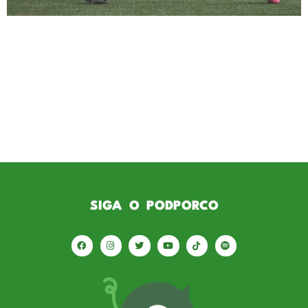
Abel Ferreira: se perdendo no personagem?
Após a partida, Abel Ferreira voltou a criticar
a torcida do Palmeiras, afirmando que ela
não apoia o time como deveria. Uma
declaração infeliz, que só aumenta o desgaste
com a torcida. Abel parece estar se perdendo
no personagem que criou—reclama de tudo e
de todos, menos de si […]
SIGA O PODPORCO