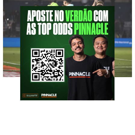
Coletiva de imprensa pós Bragantino x
Palmeiras Na coletiva de imprensa após o
jogo contra o Bragantino, participei e
questionei João Martins sobre a sequência
dos próximos três jogos do Palmeiras (exceto
o da Libertadores). Esses confrontos serão
contra os líderes da tabela do Brasileirão. Por
isso, perguntei sobre a importância de bons