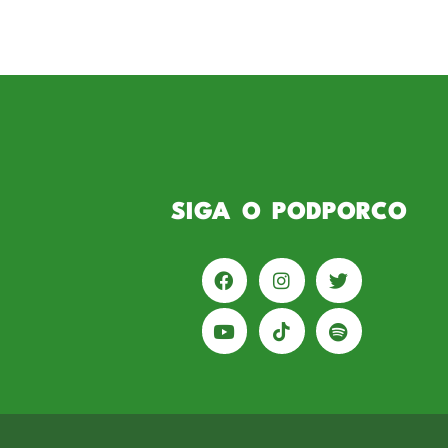
história com a camisa do Palme
Campeão do Brasil como jogador
SIGA O PODPORCO