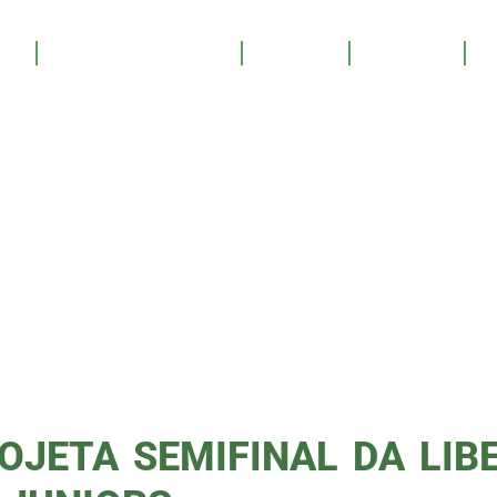
CÉSAR
OS
SALA DE TROFÉUS
GALERIA
YOUTUBE
PATROCINE
AIO NO
ORCO
OJETA SEMIFINAL DA LIB