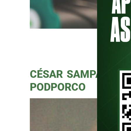
Classificado na Libertadores dep
enfrentará o Boca Juniors, da Ar
da primeira conquista da Améric
feira (1), e projetou o confronto
CÉSAR SAMPAIO SE
PODPORCO