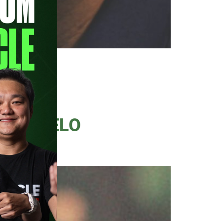
 0 no agregado, o Palmeiras
 histórico do Verdão e capitão
ta ao PodPorco na última sexta-
SAR PELO