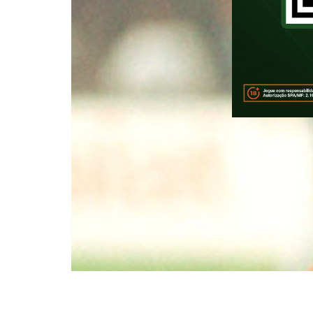
Sinônimo de raça, amor à camis
PodPorco. Capitão da inesquecív