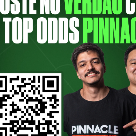
ois de golear o Deportivo Pereira por 4 a
gentina, na semifinal da competição. Ídolo
a do Sul, César Sampaio concedeu entrevis
. Para […]
RÁ MAIS UM ÍDOLO A PAS