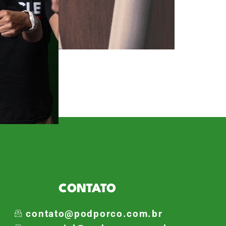
ovil” no YouTube. Todos os dias,
leve e direto atrai milhares de
so, Rick é comentarista e
CONTATO
contato@podporco.com.br