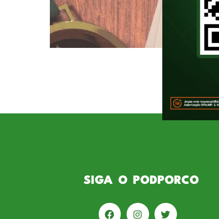
Sobre Rick do Covil Rick Covil é
ele fala sobre futebol com bom h
torcedores que buscam conteúdo 
analista de […]
SIGA O PODPORCO