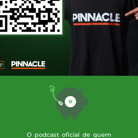
 o criador e apresentador do canal “Rick C
umor, opinião e muita resenha. Seu estilo 
esportivo autêntico e acessível. Além dis
O podcast oficial de quem