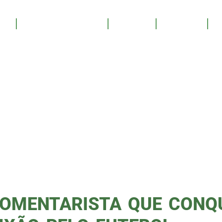
OS
SALA DE TROFÉUS
GALERIA
YOUTUBE
PATROCINE
NTARIST
RTIVO
 COMENTARISTA QUE CONQ