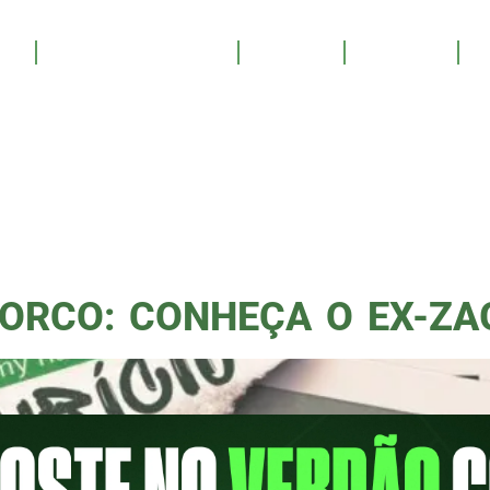
CRIA DA
OS
SALA DE TROFÉUS
GALERIA
YOUTUBE
PATROCINE
EMIA
ORCO: CONHEÇA O EX-ZA