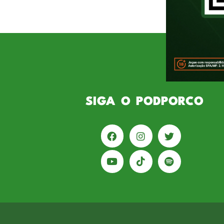
feira (07) é Maurício, ex-zaguei
chegou ao Verdão em 1999 e est
SIGA O PODPORCO