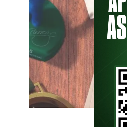
Maurício, ex-zagueiro do Palmei
PodPorco inicia outubro com um 