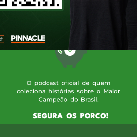
ro formado nas categorias de base do clube
reou no time […]
O podcast oficial de quem
coleciona histórias sobre o Maior
Campeão do Brasil.
SEGURA OS PORCO!