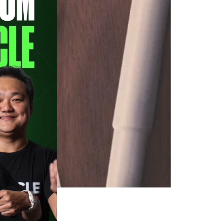
pisódio de outubro do PodPorco O
 O entrevistado desta terça-