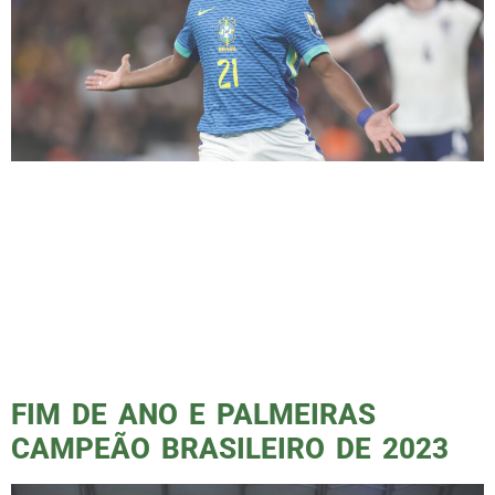
Não é segredo que Endrick é uma das
maiores – senão a maior – promessas dos
últimos tempos do futebol brasileiro. Ainda
antes dos 18 anos, o atacante já soma gols
históricos pelo Palmeiras, títulos e até bola
na rede pela Seleção Brasileira. + ASSISTA AO
PODPORCO #129 COM THIAGO GENTIL! Mas
seria egoísmo demais […]
FIM DE ANO E PALMEIRAS
CAMPEÃO BRASILEIRO DE 2023