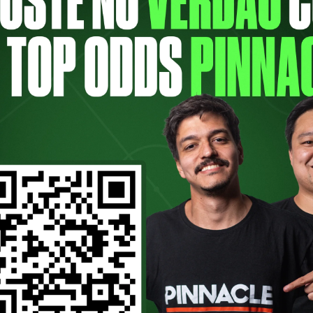
dio e convidado especial O PodPorco ini
ex-presidente do Palmeiras, foi o protago