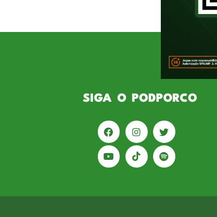
ano, publicado nesta terça-feira
profundidade, sinceridade e pela
SIGA O PODPORCO