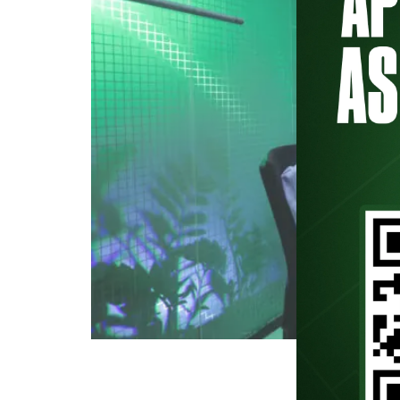
PodPorco começa 2026 com episó
um convidado de peso. Belluzzo, 