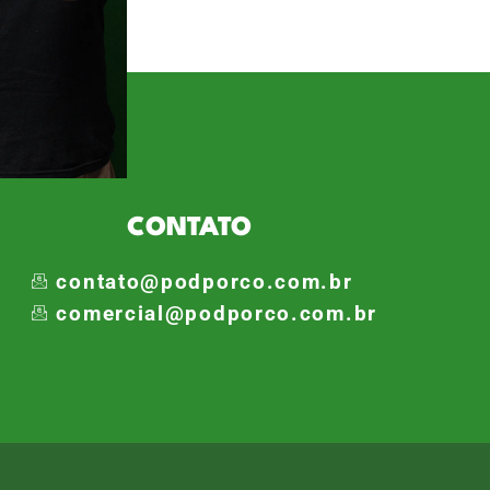
ersa chamou atenção pela
s com […]
CONTATO
contato@podporco.com.br
comercial@podporco.com.br