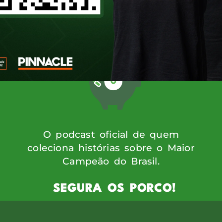
 (13). Desde os primeiros minutos, a conv
s revelações inéditas. Bastidores inédito
O podcast oficial de quem
coleciona histórias sobre o Maior
Campeão do Brasil.
SEGURA OS PORCO!