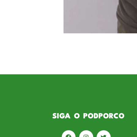
Para o segundo episódio da tem
acontecerá na próxima sexta-feir
Piperno atua como jornalista esp
trabalhou no Bandsports, Band T
SIGA O PODPORCO