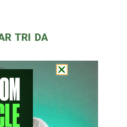
tua como comentarista nos
a da equipe de Esportes da
R TRI DA