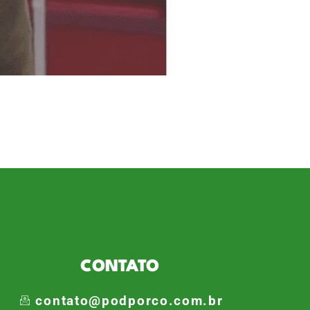
no em sua bancada. A resenha
 em nosso canal do Youtube.
anais da Bandeirantes. Por lá,
CONTATO
contato@podporco.com.br