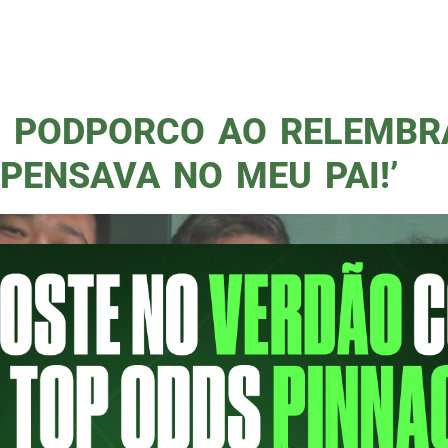
ais experientes do país. Atualmente, ele a
 da Jovem Pan News. Além disso, particip
 […]
 PODPORCO AO RELEMBRA
 PENSAVA NO MEU PAI!’