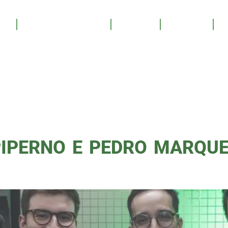
FÁBIO
OS
SALA DE TROFÉUS
GALERIA
YOUTUBE
PATROCINE
RNO
IPERNO E PEDRO MARQUES