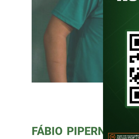
O Podporco recebeu o seu segund
das grandes referências do jorna
uma aula de Palmeiras começand
ao relembrar o tri da […]
FÁBIO PIPERNO SE