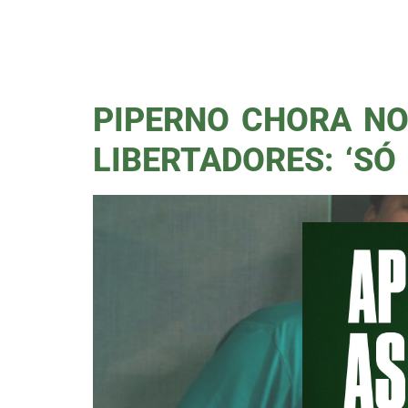
um dos jornalistas esportivos m
programas “Opinião” e “3 em 1”
Rádio Jovem Pan, da NSPORTS e
PIPERNO CHORA NO
LIBERTADORES: ‘SÓ