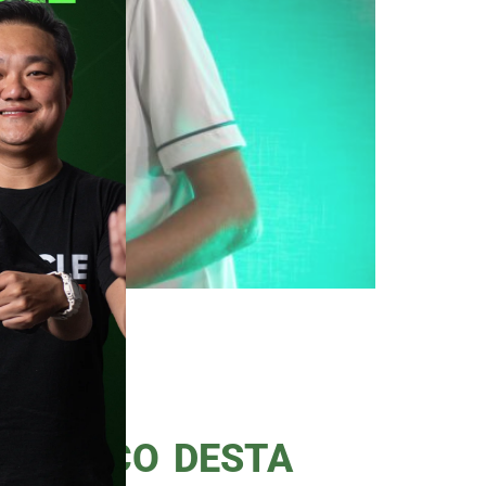
eira (20). Fábio Piperno, uma
eve no nosso estúdio e nos deu
ersa foi quando Piperno chorou
ODPORCO DESTA