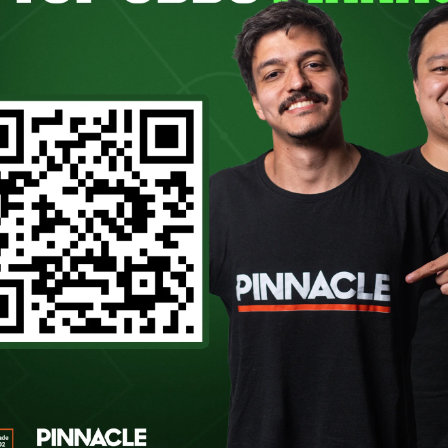
o convidado de 2023 nesta última sexta-f
lísmo politico e esportivo brasileiro, est
o pelo ano de 1975. O ponto alto da conv
RÁ O ENTREVISTADO DO P