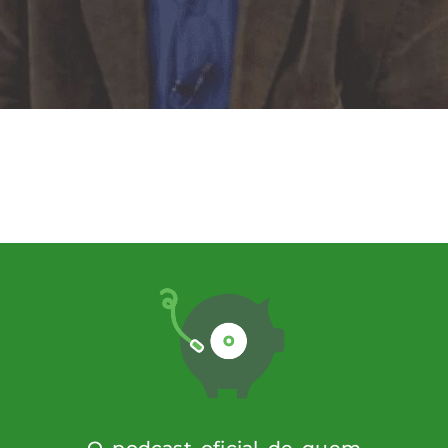
porada, o PodPorco receberá Fábio Piper
a, 19, às 19h, e será transmitida ao vivo
ortivo desde 2005, quando se juntou aos c
V e […]
O podcast oficial de quem