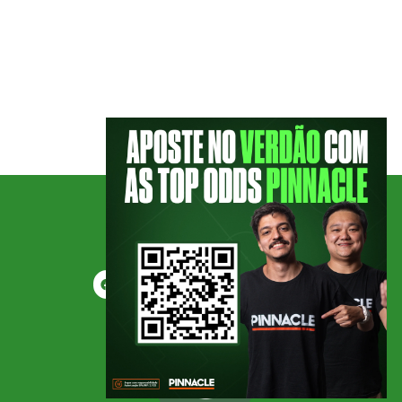
O Palmeiras possui a arte de virar jogos nas
finais do Paulistão, especialmente nos últimos
três anos. Que essa incrível capacidade de
reverter situações adversas, junto com as
lembranças das viradas mais memoráveis,
esteja presente na alma dos jogadores no
jogo de volta na Arena Corinthians. Afinal, o
futuro olhará para esse dia, e as […]
SIGA O PODPORCO