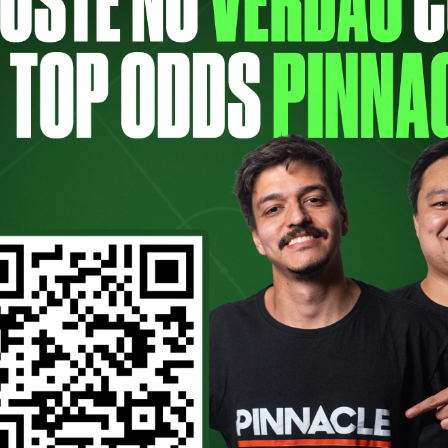
eiras trouxe um convidado especial JP Sam
lmeiras no PodPorco. O programa foi publi