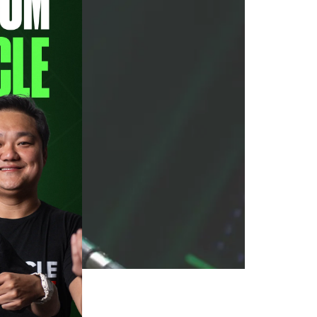
paio foi o convidado especial
cado nesta terça-feira (26) e