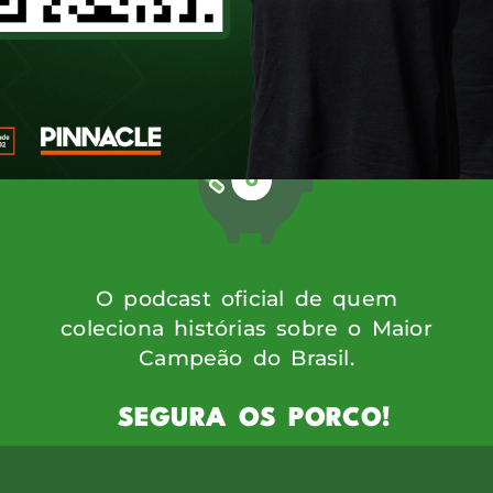
tante do projeto para a torcida alviverd
real com o torcedor, […]
O podcast oficial de quem
coleciona histórias sobre o Maior
Campeão do Brasil.
SEGURA OS PORCO!