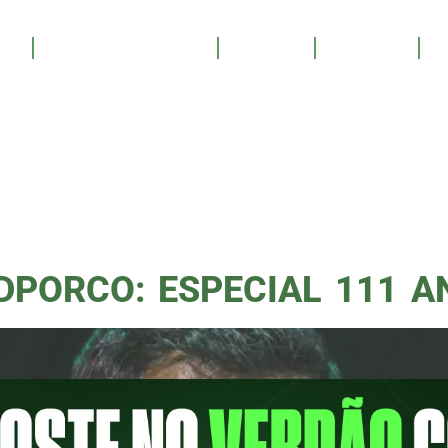
GABRIEL
OS
SALA DE TROFÉUS
GALERIA
YOUTUBE
PATROCINE
N
DPORCO: ESPECIAL 111 A