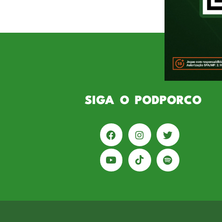
marcou mais uma conquista impor
a entrevista gerou uma conexão 
SIGA O PODPORCO