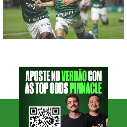
Na partida da noite passada, o Palmeiras
enfrentou o São Paulo no Allianz Parque e
conquistou uma vitória convincente de 5 a 0.
Os destaques do jogo foram os dois gols de
Breno Lopez e Piquerez, além de um gol de
Marcos Rocha. A partida começou com grande
intensidade, com o verdão se impondo desde
[…]
SIGA O PODPORCO