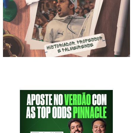
Sobre Micael Zaramella Micael Zaramella é
historiador, professor e palmeirense. Além
disso, é mestre em História Social pela
Universidade de São Paulo (USP). Ele possui
bacharelado e licenciatura em História pela
mesma instituição. Assim, construiu uma
trajetória sólida acompanhando coletivos
políticos palmeirenses. Ao longo dos anos,
Micael se tornou uma voz influente entre
palmeirenses e […]