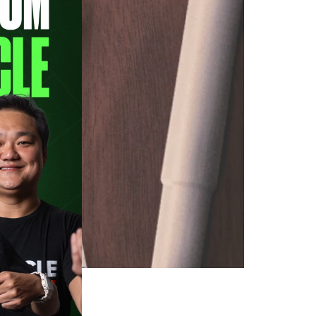
rense. Além disso, é mestre em
o e licenciatura em História