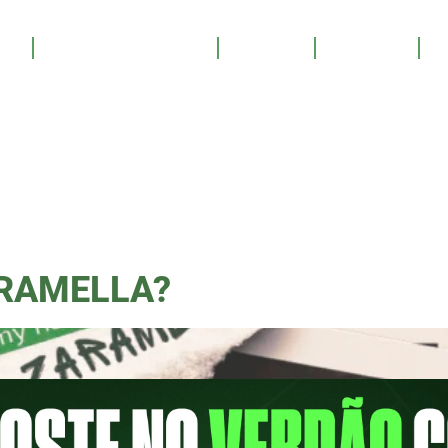
HISTÓRI
OS
SALA DE TROFÉUS
GALERIA
YOUTUBE
PATROCINE
L USP
RAMELLA?