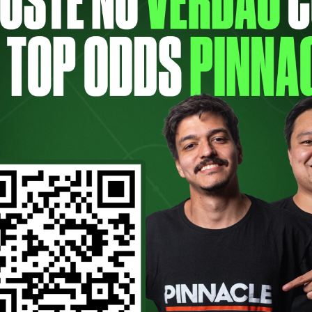
ramella é historiador, professor e palmei
e de São Paulo (USP). Ele possui bacharelad