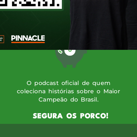
onstruiu uma trajetória sólida acompanhand
, Micael se tornou uma voz influente entre
O podcast oficial de quem
coleciona histórias sobre o Maior
Campeão do Brasil.
SEGURA OS PORCO!