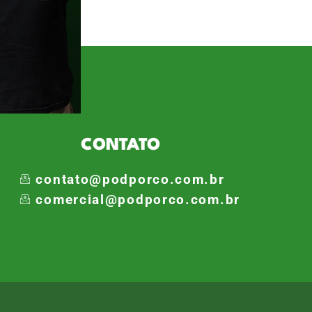
o coletivos políticos
 palmeirenses e […]
CONTATO
contato@podporco.com.br
comercial@podporco.com.br