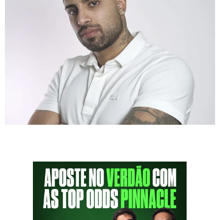
O Podporco recebe esta semana Pedro
Gonçalves, mais conhecido como Pedrinhouol,
o Rei das Cantadas. Com mais de 10 milhões
de seguidores, ele viralizou com seu humor
único e cantadas criativas. Nascido em São
José do Rio Preto, Pedrinhouol começou sua
jornada na internet enquanto trabalhava na
Riachuelo. Atendendo clientes, percebeu que