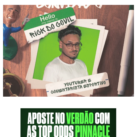
Sobre Rick do Covil Rick Covil é o criador e
apresentador do canal “Rick Covil” no
YouTube. Todos os dias, ele fala sobre
futebol com bom humor, opinião e muita
resenha. Seu estilo leve e direto atrai