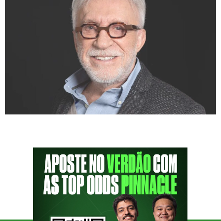
Ator, cantor, compositor, autor e muito
palmeirense, Moacyr Franco será o convidado
do PodPorco de número #106. A entrevista
acontece nesta quinta-feira, 24, às 14h, ao
vivo em nosso canal do YouTube. Moacyr é o
criador da lendária música ‘O Amor é Verde’,
canção em homenagem ao time campeão do
Paulistão de 1996 e que […]