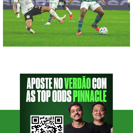
O Palmeiras encarou o Corinthians na Neo
Química Arena, em um duelo pelo Campeonato
Brasileiro de 2023. O Derby terminou com um
empate sem gols, mas para mim, foi especial,
por ser minha estreia no estádio. Entrar em
um território desconhecido, onde a iluminação
do campo e o posicionamento são diferentes,
tornam o desafio maior, […]
SIGA O PODPORCO