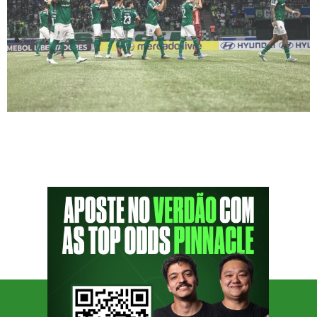
Verdão quer manter 100% fora de casa e
encaminhar classificação antecipada na
Libertadores Palmeiras enfrenta o Cerro
Porteño em jogo decisivo pela 4ª rodada da
Libertadores O Palmeiras visita o Cerro
Porteño nesta quarta-feira (7), às 21h30, pela
quarta rodada da fase de grupos da
Conmebol Libertadores. O duelo será
disputado no Estádio General Pablo […]