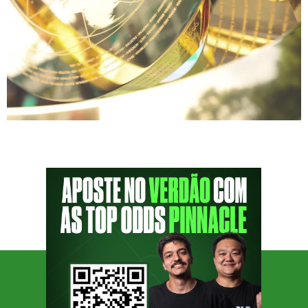
Palmeiras já tem data marcada para entrar
em campo nos Estados Unidos — e o coração
da torcida vai bater mais forte com a Casa
Palmeiras Mundial 2025! A Copa do Mundo
de Clubes está chegando, e o Verdão vai
fazer história fora de casa, com um espaço
exclusivo para a galera se conectar com […]
SIGA O PODPORCO