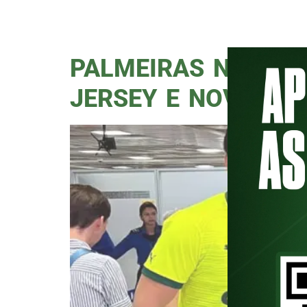
Unidos ocorrerá entre os dias 6
torcedores internacionais e conso
PALMEIRAS NO MUN
JERSEY E NOVA YO