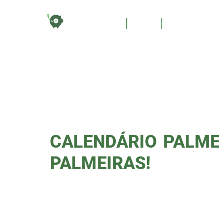
TAG:
HOME
BLOG
QUEM SOM
NOS 
CALENDÁRIO PALME
PALMEIRAS!
Calendário palmeirense nos EUA 
oficialmente divulgado nas rede