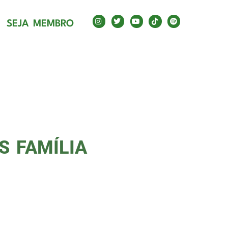
AS
SEJA MEMBRO
S FAMÍLIA
lendário palmeirense foi
genda de eventos nos Estados