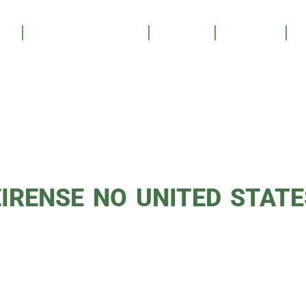
PALMEIR
OS
SALA DE TROFÉUS
GALERIA
YOUTUBE
PATROCINE
EUA
IRENSE NO UNITED STATE
promete fortalecer a marca Palmeiras O ca
s sociais do clube no dia 4 de junho. A a