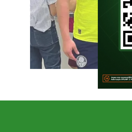
O Palmeiras estreia no Mundial 
dia 19, para enfrentar o Al Ah
Jersey, colado em Nova York. En