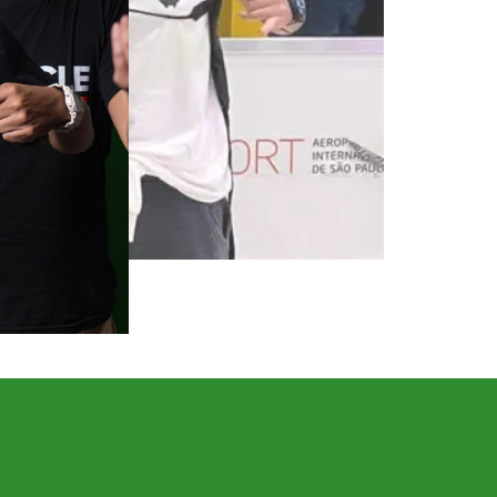
to, e depois volta a campo no
onente MetLife Stadium, em New
acontecer — e o […]