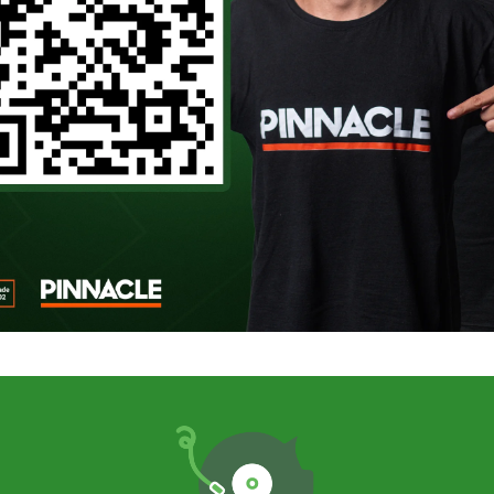
de Clubes no dia 15 de junho contra o Por
ly. Ambos os confrontos acontecem no imp
quanto a bola não rola, muita coisa pode 