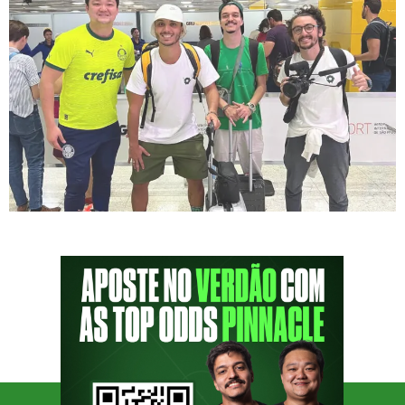
O Palmeiras estreia no Mundial de Clubes no
dia 15 de junho contra o Porto, e depois
volta a campo no dia 19, para enfrentar o Al
Ahly. Ambos os confrontos acontecem no
imponente MetLife Stadium, em New Jersey,
colado em Nova York. Enquanto a bola não
rola, muita coisa pode acontecer — e o […]