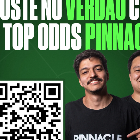
ta sexta-feira (27), o PodPorco receberá 