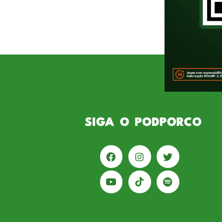
do Palmeiras. A entrevista acon
Guilherme conhece muito bem a 
vivido pelo Verdão fora das quat
SIGA O PODPORCO