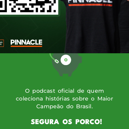
tece às 14h, ao vivo em nosso canal do Y
política alviverde e vai nos trazer um p
ro […]
O podcast oficial de quem
coleciona histórias sobre o Maior
Campeão do Brasil.
SEGURA OS PORCO!