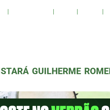
PODPOR
OS
SALA DE TROFÉUS
GALERIA
YOUTUBE
PATROCINE
ICA
STARÁ GUILHERME ROME