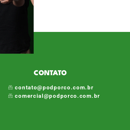
outube. No cargo há sete anos,
anorama do momento conturbado
CONTATO
contato@podporco.com.br
comercial@podporco.com.br