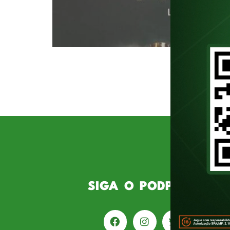
O Palmeiras possui a arte de vir
essa incrível capacidade de rev
memoráveis, esteja presente na a
olhará para esse dia, e as […]
SIGA O PODPORCO