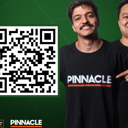
ar jogos nas finais do Paulistão, especial
erter situações adversas, junto com as lem
lma dos jogadores no jogo de volta na Aren
O podcast oficial de quem