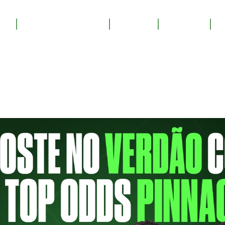
OS
SALA DE TROFÉUS
GALERIA
YOUTUBE
PATROCINE
RSAODE
S PALMEIRENSES) NUNCA 