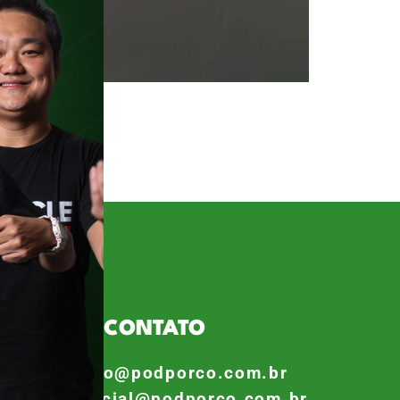
mente nos últimos três anos. Que
branças das viradas mais
a Corinthians. Afinal, o futuro
CONTATO
contato@podporco.com.br
comercial@podporco.com.br