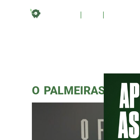
TAG:
HOME
BLOG
QUEM SOM
REVE
O PALMEIRAS (E O