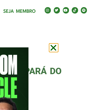
SEJA MEMBRO
ARTICIPARÁ DO
o PodPorco #86. A conversa
ula de três irmãos, ele subiu ao