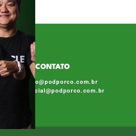
u realidade, e o músico que já
CONTATO
contato@podporco.com.br
comercial@podporco.com.br