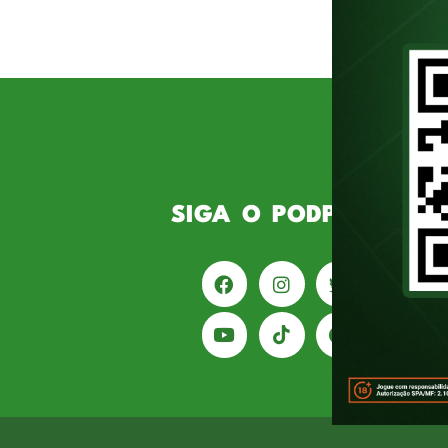
palco pela primeira vez aos 15 
[…]
SIGA O PODPORCO