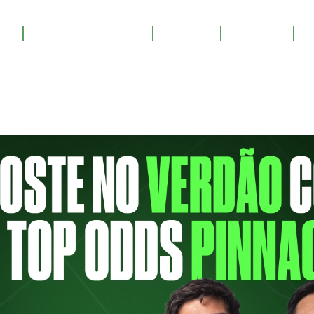
RINCON
OS
SALA DE TROFÉUS
GALERIA
YOUTUBE
PATROCINE
ORCO
NO, RINCON SAPIÊNCIA P
r Rincon Sapiência será o entrevistado d
), às 17h, em nosso canal do Youtube. Caç