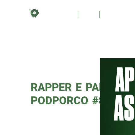
TAG:
HOME
BLOG
QUEM SOM
PODP
RAPPER E PALESTRI
PODPORCO #86
Diretamente da Cohab 1, o rappe
acontecerá nesta quinta-feira (6