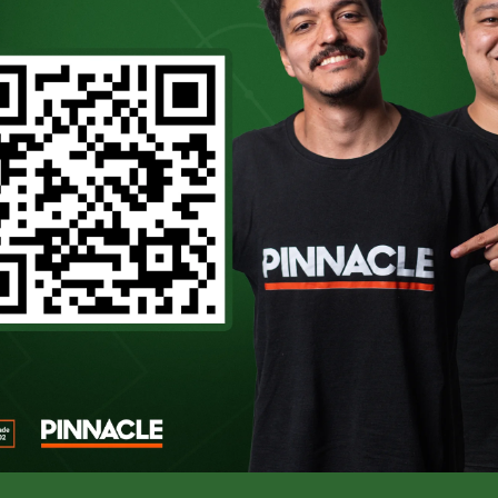
anos. O que era um sonho de moleque viro
O podcast oficial de quem
coleciona histórias sobre o Maior
Campeão do Brasil.
SEGURA OS PORCO!