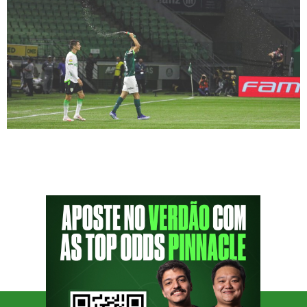
O Palmeiras venceu sem sustos o lanterna do
campeonato, o América MG, no Allianz
Parque, na noite desta quarta-feira,
aproximando-se cada vez mais do décimo
segundo título brasileiro. Com gols de
Endrick, Éder (contra) e dois de Flaco López,
o argentino, o jogo também ficou marcado
pela fratura no braço do camisa 10 do
verdão, […]