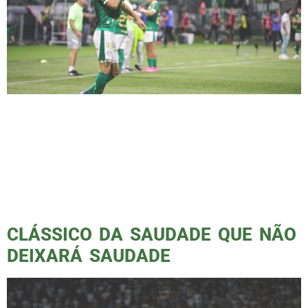
O Palmeiras saiu vitorioso do clássico contra
o Santos, marcando 2 x 1 com gols de
Raphael Veiga, Flaco Lopez, e Otero para o
peixe. No entanto, o jogo não foi o único
destaque da partida. O gramado impecável, a
estreia da nova camisa, a polêmica entre
Mayke e Bigode, e, claro, o tão esperado […]
CLÁSSICO DA SAUDADE QUE NÃO
DEIXARÁ SAUDADE