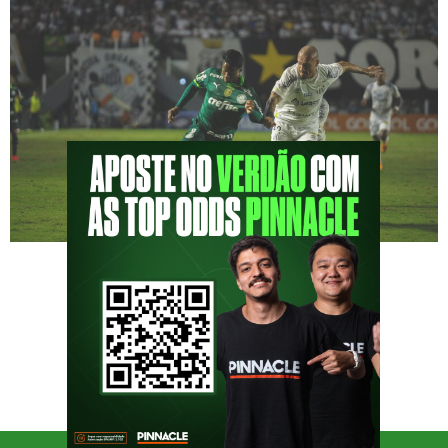
O Alviverde desceu a serra neste sábado (20)
para enfrentar o Santos na Vila Belmiro, e o
jogo que prometia muito, não entregou muito
além de um jogo muito truncado e um zero a
zero sem grandes emoções. Tive muitos
planos para fazer esse Podporco em Campo,
por se tratar da minha primeira vez no […]