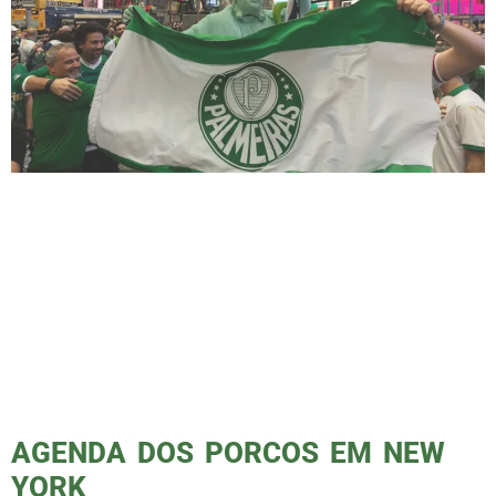
Os palmeirenses festejaram na Times Square,
South Beach e na Escadaria do Rocky Os
palmeirenses transformaram a Times Square,
South Beach, a Escadaria do Rocky e outros
pontos icônicos dos Estados Unidos em
palcos de uma emocionante celebração. Com
faixas, bandeiras, rojões e até um vídeo
exibido no famoso telão da Times Square, a
torcida […]
AGENDA DOS PORCOS EM NEW
YORK