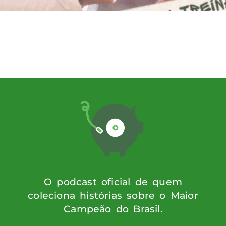
Ele falará sobre sua trajetória no clube e
hes inéditos sobre esse período. Jorginho 
omo jogador entre 1990 e 1992. Ele conqu
 […]
O podcast oficial de quem
coleciona histórias sobre o Maior
Campeão do Brasil.