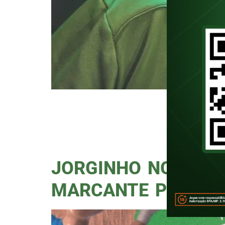
Episódio de aniversário do Palm
do episódio de aniversário do Pa
marcou mais uma conquista impor
a entrevista gerou uma conexão 
JORGINHO NO POD
MARCANTE PELO P