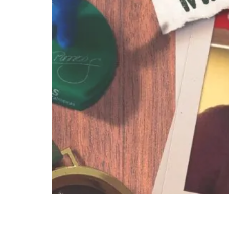
Maurício, ex-zagueiro do Palmei
PodPorco inicia outubro com um 