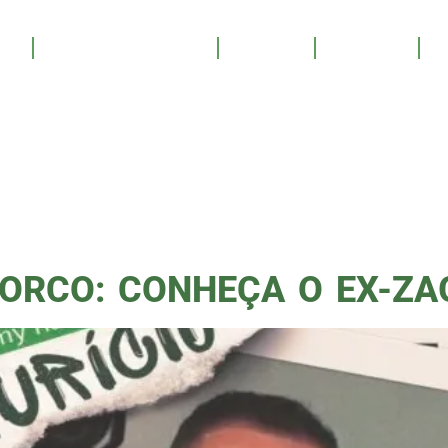
VANDERL
OS
SALA DE TROFÉUS
GALERIA
YOUTUBE
PATROCINE
MBURGO
ORCO: CONHEÇA O EX-ZA