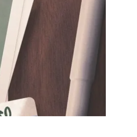
pisódio de outubro do PodPorco O
 O entrevistado desta terça-