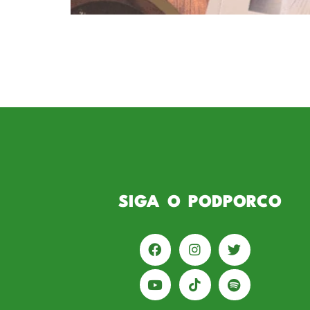
do Palmeiras, será o convidado. 
entrevista promete revelar detal
Jorginho brilhou no Palmeiras c
habilidade e visão de jogo. Além
SIGA O PODPORCO