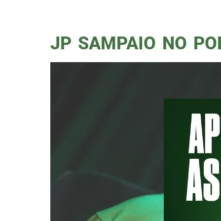
feira (07) é Maurício, ex-zaguei
chegou ao Verdão em 1999 e est
JP SAMPAIO NO PO