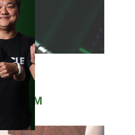
paio foi o convidado especial
cado nesta terça-feira (26) e
e. Em um ambiente descontraído,
ASSAGEM