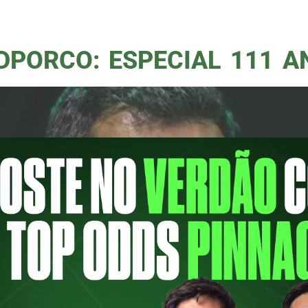
ro formado nas categorias de base do clube
reou no time […]
DPORCO: ESPECIAL 111 A