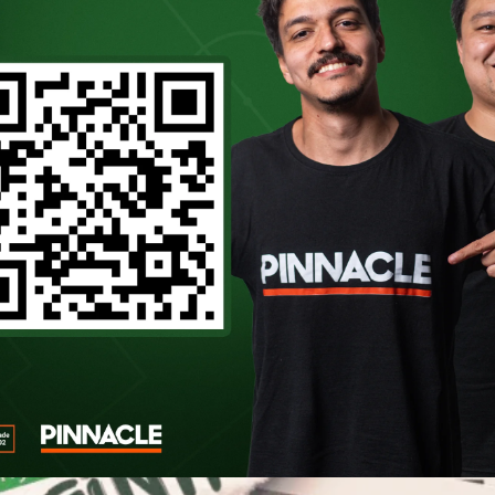
eiras trouxe um convidado especial JP Sam
lmeiras no PodPorco. O programa foi publi
tante do projeto para a torcida alviverd
real com o torcedor, […]
PORCO: RELEMBRE SUA P
ALMEIRAS