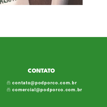
 os desafios de 2009. Portanto, a
no Palmeiras: Jogador e Técnico
istou a torcida com sua
CONTATO
contato@podporco.com.br
comercial@podporco.com.br