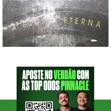
Classificado pela 18ª vez, o Palmeiras segue
fazendo história Ontem, o Palmeiras venceu o
Cerro Porteño por 2 a 0 fora de casa e
garantiu a classificação antecipada às oitavas
de final da Libertadores. Essa é a 18ª
classificação do clube, um recorde entre os
times brasileiros. Com 12 pontos, o Verdão
lidera o Grupo […]