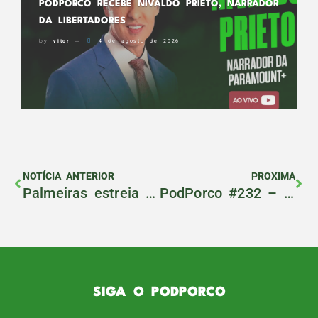
PODPORCO RECEBE NIVALDO PRIETO, NARRADOR
DA LIBERTADORES
by
vitor
4 de agosto de 2026
NOTÍCIA ANTERIOR
PROXIMA
Palmeiras estreia novo patrocinador ‘MotoChefe’ contra o Santos!
PodPorco #232 – Mustafá Contursi
SIGA O PODPORCO