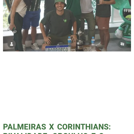
PodPorco fecha 2025 com episódio histórico e
convidado especial Robinho foi o último
episódio de 2025 do PodPorco. O episódio
especial foi publicado nesta terça-feira (16).
O programa marcou mais uma conquista
importante para o projeto e para a torcida
alviverde. Gravado no dia 14, o episódio
aconteceu em um estúdio especial. O palco
do […]
PALMEIRAS X CORINTHIANS: