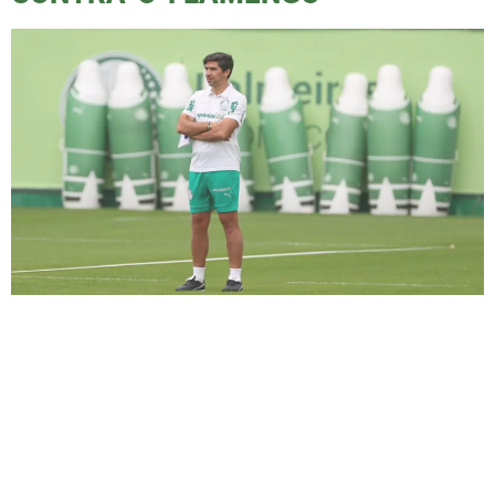
Verdão quer ganhar do Flamengo e se manter
na liderança do Brasileirão Confronto direto
no Allianz Parque Palmeiras e Flamengo
fazem o confronto direto mais aguardado da
10ª rodada do Campeonato Brasileiro. O jogo
acontece neste domingo (25), às 16h, no
Allianz Parque, com transmissão ao vivo pela