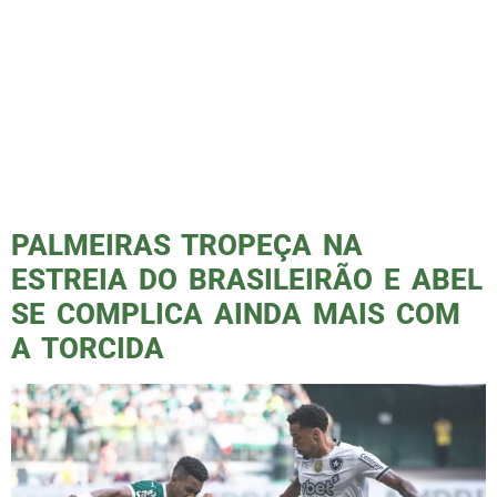
Tour do Troféu da FIFA impressiona a Família
Palmeiras no Allianz Parque O troféu do novo
Super Mundial esteve exposto na Sala de
Troféus do Palmeiras, no Allianz Parque,
nesta sexta-feira. O tour ocorreu das 15h às
22h, com sessões a cada meia hora. Cada
grupo recebeu até 120 torcedores por horário
marcado. Feito em […]
PALMEIRAS TROPEÇA NA
ESTREIA DO BRASILEIRÃO E ABEL
SE COMPLICA AINDA MAIS COM
A TORCIDA