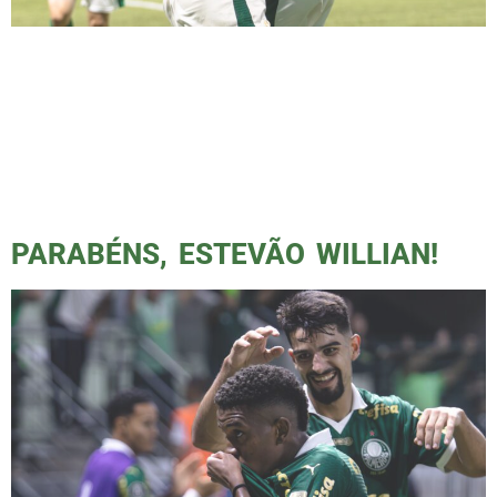
Palmeiras vence novamente nos acréscimos,
com gols de Rony e Estevão, que se derrete
pela cria da academia. Com gols no segundo
tempo, o Verdão tomou um gol do Botafogo
SP e adquiriu vantagem para o jogo de volta,
que acontecerá dia 23 de maio em Ribeirão
Preto. Estevão é o novo xodó do torcedor […]
PARABÉNS, ESTEVÃO WILLIAN!