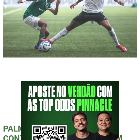
Abel Ferreira: se perdendo no personagem?
Após a partida, Abel Ferreira voltou a criticar
a torcida do Palmeiras, afirmando que ela
não apoia o time como deveria. Uma
declaração infeliz, que só aumenta o desgaste
com a torcida. Abel parece estar se perdendo
no personagem que criou—reclama de tudo e
de todos, menos de si […]
PALMEIRAS VENCE DERBY
CONTRA O CORINTHIANS COM