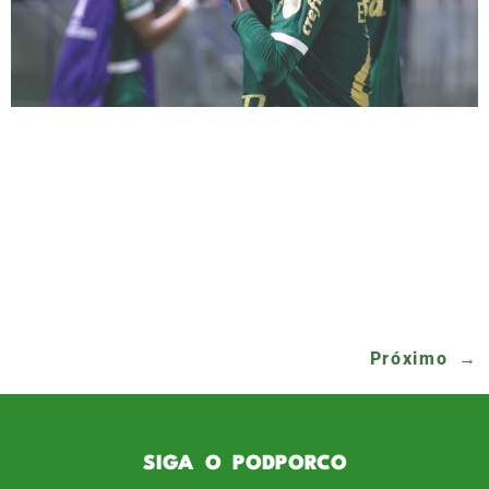
Hoje é o aniversário do Messinho, Estevão
Willian Almeida de Oliveira Gonçalves, e em
sua homenagem venho aqui deixar o
Podporco em Campo. Já se completam quase
duas semanas desde que o menino Estevão
guardou seu primeiro gol no profissional, pela
Libertadores. Mas isso não é problema, pois
ele está completando seus 17 anos de […]
Próximo
→
SIGA O PODPORCO