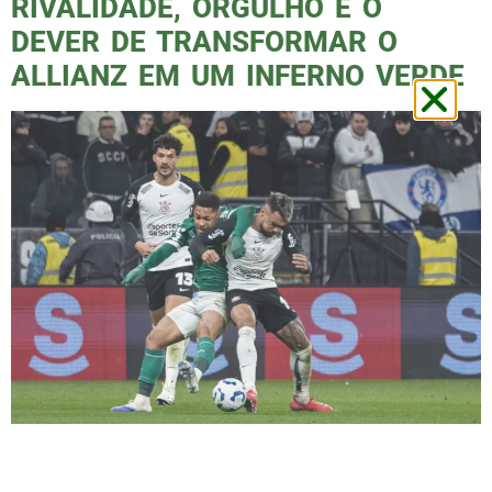
RIVALIDADE, ORGULHO E O
DEVER DE TRANSFORMAR O
ALLIANZ EM UM INFERNO VERDE
Na próxima quarta-feira (06), às 21h30, o
Allianz Parque será palco de mais um