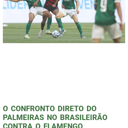
Derrotado pela 3ª vez no Allianz desde 2018,
rivalidade segue crescendo O Palmeiras foi
derrotado pelo Flamengo por 2 a 0 no Allianz
Parque, neste domingo, pela décima rodada
do Campeonato Brasileiro. Apesar disso, o
Verdão segue na liderança da competição,
com 22 pontos, apenas um a mais que o
Flamengo. No entanto, a derrota […]
O CONFRONTO DIRETO DO
PALMEIRAS NO BRASILEIRÃO
CONTRA O FLAMENGO