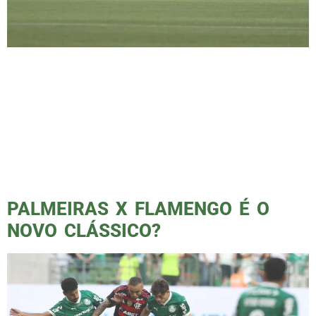
Sequência decisiva incluiu dois adversários da
parte de cima da tabela A sequência decisiva
dos próximos oito jogos do Palmeiras, até a
partida de volta da Libertadores, inclui dois
adversários da parte de cima da tabela das
respectivas competições e quatro clubes da
parte de baixo, que lutam para não entrar na
zona de rebaixamento. […]
PALMEIRAS X FLAMENGO É O
NOVO CLÁSSICO?