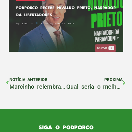
PODPORCO RECEBE NIVALDO PRIETO, NARRADOR
DA LIBERTADORES
by
vitor
4 de agosto de 2026
NOTÍCIA ANTERIOR
PROXIMA
Marcinho relembra passagem artilheira pelo Palmeiras no PodPorco #135
Qual seria o melhor clube para Estevão na Europa?
SIGA O PODPORCO