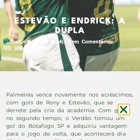
ESTEVÃO E ENDRICK: A
DUPLA
Danilo
03/05/2024
Sem Comentários
Foto: Danilo M. Yoshioka
Palmeiras vence novamente nos acréscimos,
com gols de Rony e Estevão, que se
derrete pela cria da academia. Com gols
no segundo tempo, o Verdão tomou um
gol do Botafogo SP e adquiriu vantagem
para o jogo de volta, que acontecerá dia