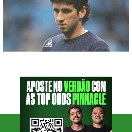
Ex-zagueiro do Palmeiras e ídolo da torcida
do Manchester City, Gláuber Berti será o
convidado do episódio de número #108 do
PodPorco. A entrevista acontece nesta quarta-
feira (6), às 16h, ao vivo em nosso canal do
YouTube. Gláuber passou pelo Palmeiras entre
os anos de 2003 e 2005, e soma 52 jogos
com a camisa […]