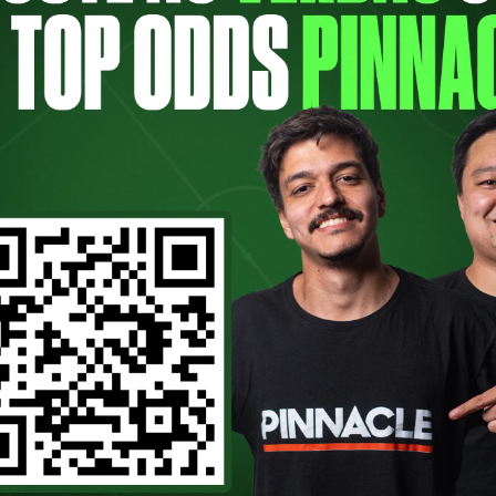
 da torcida do Manchester City, Gláuber B
ntrevista acontece nesta quarta-feira (6)
o Palmeiras entre os anos de 2003 e 200