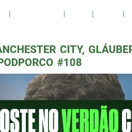
GLÁUBE
OS
SALA DE TROFÉUS
GALERIA
YOUTUBE
PATROCINE
ANCHESTER CITY, GLÁUBE
PODPORCO #108