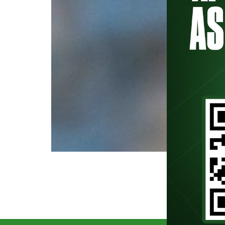
Ex-zagueiro do Palmeiras e ídolo
de número #108 do PodPorco. A e
do YouTube. Gláuber passou pel
camisa […]