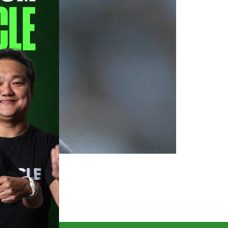
erti será o convidado do episódio
, às 16h, ao vivo em nosso canal
5, e soma 52 jogos com a