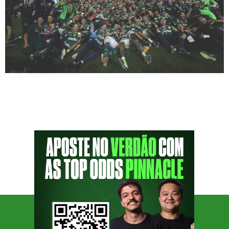
Que o Palmeiras atravessa um dos melhores
momentos de sua história, não é surpresa
para ninguém. Nos últimos oito anos o clube
vem empilhando taças e domina o futebol
brasileiro (e sul-americano). O maior
concorrente do Verdão, que vive uma fase
bastante similar, vem lá do Rio de Janeiro.
Nos últimos anos, o Flamengo aparece
alternando […]
SIGA O PODPORCO