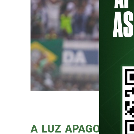
Palmeiras enfrentou o Corinthia
por 2 a 2, com gols de Endrick 
visitante. Hoje não é o melhor d
A LUZ APAGOU MAS