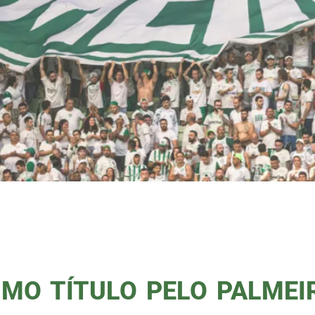
 campo na Neo Química Arena, e o coraçã
rinthians em mais um capítulo épico da n
ncadas, a força do Verdão estará present
…]
IMO TÍTULO PELO PALMEI