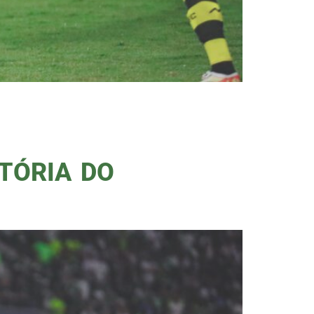
el Alberto López, el Flaco
raiz, que, como qualquer estádio
 de Maio ficar sem luz, por […]
TÓRIA DO