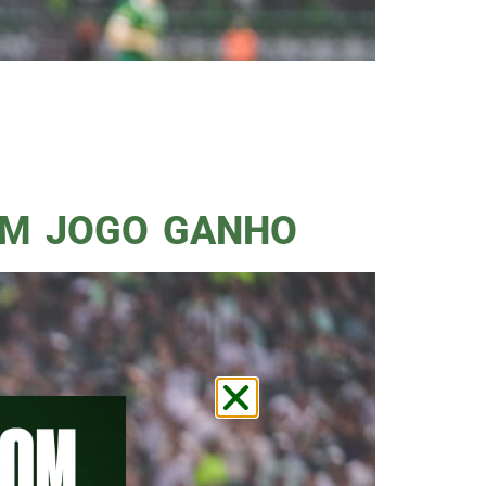
 campeão todo mundo já sabe;
Mas o que eu gostaria de
adores, não que não
EM JOGO GANHO