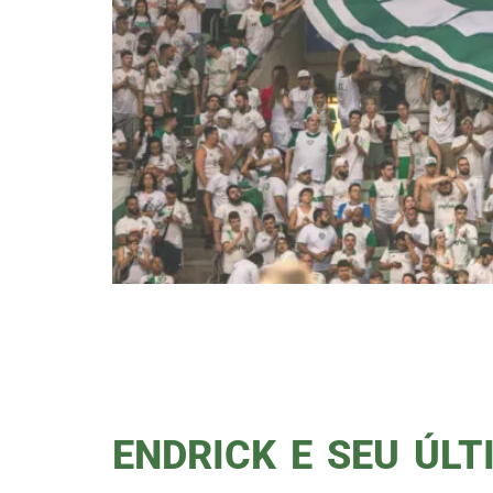
Às 21h35, o Palmeiras entra em
sem parar! Vamos enfrentar o Co
sem a nossa torcida nas arquiba
vibração, em cada palmeirense [
ENDRICK E SEU ÚLT