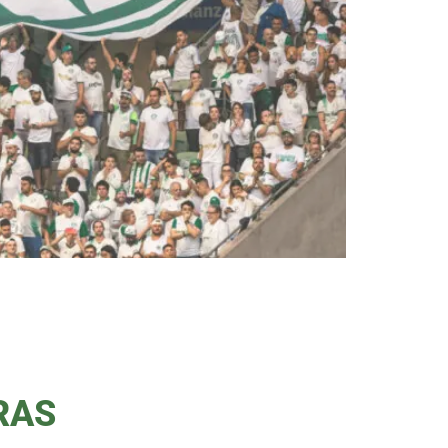
o da nação palmeirense pulsa
ossa intensa rivalidade. Mesmo
e em cada grito, em cada
RAS