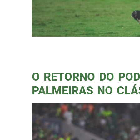
Palmeiras venceu o São Bernard
López, na fria noite em São Ber
raiz, teve paralização do jogo p
O RETORNO DO POD
PALMEIRAS NO CLÁ