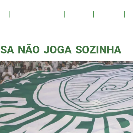
PAULIST
OS
SALA DE TROFÉUS
GALERIA
YOUTUBE
PATROCINE
ISA NÃO JOGA SOZINHA