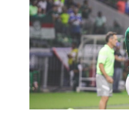
O Palmeiras saiu vitorioso do c
Flaco Lopez, e Otero para o pei