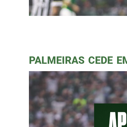
O Palmeiras é TRIcampeão Pauli
venceu o Santos por 2 x 0, com
escrever um pouco neste Podpo
merecessem, […]
PALMEIRAS CEDE E