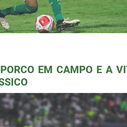
o com um gol, mais uma vez, de José Manu
nardo do Campo, no ABC Paulista. Estádio 
or conta de um refletor do estádio Primeiro
PORCO EM CAMPO E A VI
SSICO