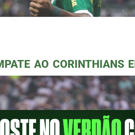
sta, 90 anos depois. Que o Palmeiras foi
 gols de Raphael Veiga e Aníbal Moreno. 
rco em Campo não é sobre esses dois jog
MPATE AO CORINTHIANS 