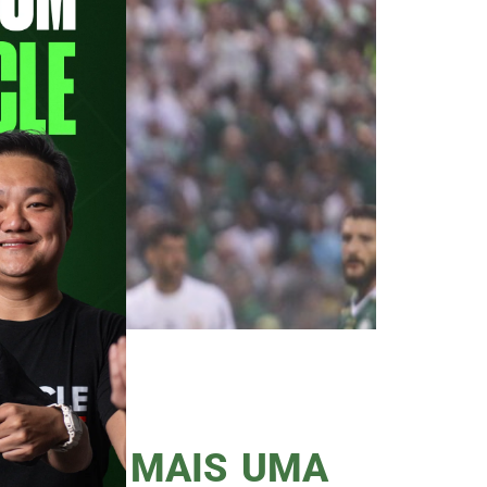
empate, com gosto de derrota,
e Yuri Alberto e Garro para o
que a adrenalina […]
RILHOU MAIS UMA