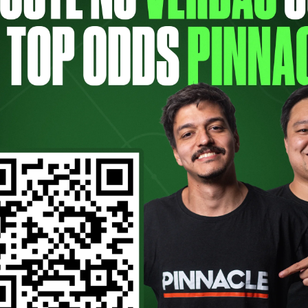
ns, pelo Campeonato Paulista e cedeu um 
e Flaco López (que fase) para o alviverde 
ia para escrever sobre o jogo; ainda mais 
 A ESTRELA DO FLACO B