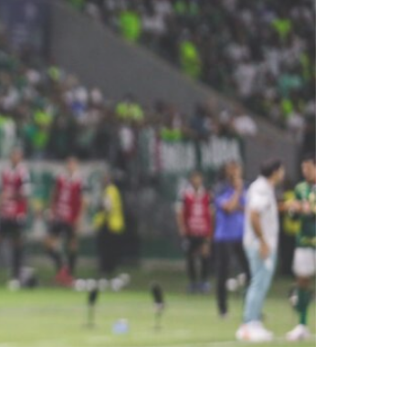
com gols de Raphael Veiga,
staque da partida. O gramado