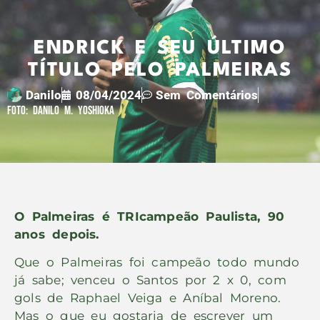
ENDRICK E SEU ÚLTIMO
TÍTULO PELO PALMEIRAS
Danilo
08/04/2024
Sem Comentários
Foto: Danilo M. Yoshioka
O Palmeiras é TRIcampeão Paulista, 90
anos depois.
Que o Palmeiras foi campeão todo mundo
já sabe; venceu o Santos por 2 x 0, com
gols de Raphael Veiga e Aníbal Moreno.
Mas o que eu gostaria de escrever um