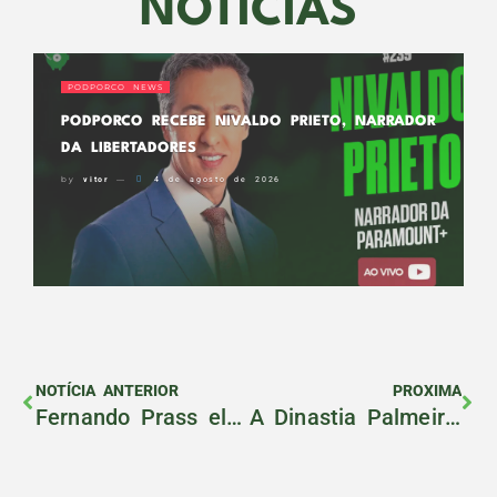
NOTÍCIAS
PODPORCO NEWS
PODPORCO RECEBE NIVALDO PRIETO, NARRADOR
DA LIBERTADORES
by
vitor
4 de agosto de 2026
NOTÍCIA ANTERIOR
PROXIMA
Fernando Prass elege ‘substituto ideal’ para Weverton no Palmeiras: “São iguais”
A Dinastia Palmeirense