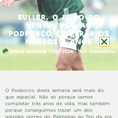
EULLER, O FILHO DO
VENTO, VEM AO
PODPORCO CELEBRAR OS
NOSSOS 3 ANOS
Gabriel Amorim
17/07/2024
Sem Comentários
O Podporco desta semana será mais do
que especial. Não só porque vamos
completar três anos de vida, mas também
porque conseguimos trazer um dos
grandes nomes do Palmeiras ao fim da era