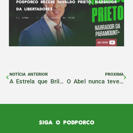
PODPORCO RECEBE NIVALDO PRIETO, NARRADOR
DA LIBERTADORES
by
vitor
4 de agosto de 2026
NOTÍCIA ANTERIOR
PROXIMA
A Estrela que Brilha Verde desde a Infância
O Abel nunca teve um elenco tão bom nas mãos!
SIGA O PODPORCO