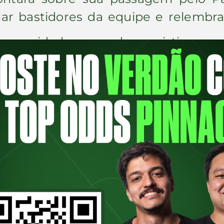
ar bastidores da equipe e relembrar
 convidados
e poder assistir aos 
e nos ajude a crescer cada v
o
 e valores. Confira!