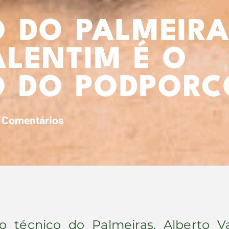
O DO PALMEIRA
ALENTIM É O
 DO PODPORCO
Comentários
 técnico do Palmeiras, Alberto Va