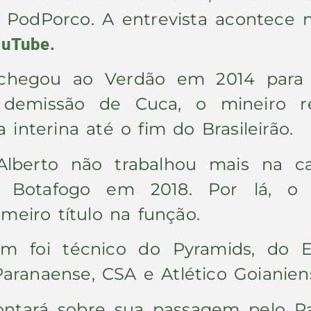
odPorco. A entrevista acontece nes
ouTube.
im chegou ao Verdão em 2014 para
 demissão de Cuca, o mineiro r
nterina até o fim do Brasileirão.
lberto não trabalhou mais na car
 o Botafogo em 2018. Por lá, o
meiro título na função.
im foi técnico do Pyramids, do E
Paranaense, CSA e Atlético Goianien
ontará sobre sua passagem pelo Pal