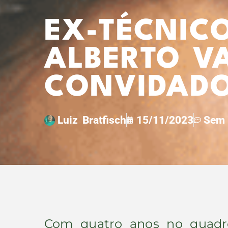
EX-TÉCNIC
ALBERTO V
CONVIDADO
Luiz Bratfisch
15/11/2023
Sem 
Com quatro anos no quadro