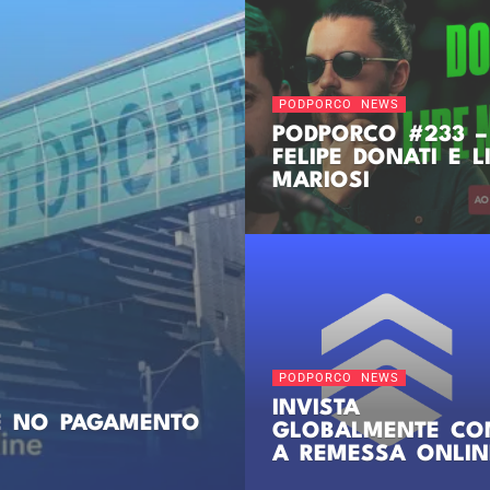
PODPORCO NEWS
PODPORCO RECEB
LUIZ ROSSI –
PODPORCO #225
PODPORCO NEWS
PODPORCO #223 –
TULINHO