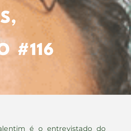
S,
 #116
lentim é o entrevistado do