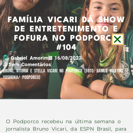
FAMÍLIA VICARI DÁ SHOW
DE ENTRETENIMENTO E
FOFURA NO PODPORCO
#104
Gabriel Amorim
16/08/2023
Sem Comentários
Bruno, Vitoria E Stella Vicari No Podporco (Foto: Danilo Martins
Yoshioka/ Podporco)
O Podporco recebeu na última semana o
jornalista Bruno Vicari, da ESPN Brasil, para