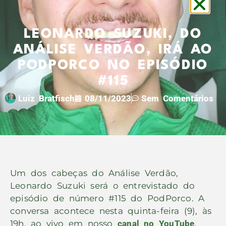
LEONARDO SUZUKI, DO
ANÁLISE VERDÃO, IRÁ AO
PODPORCO NO EPISÓDIO
#115
Luiz Bratfisch
08/11/2023
Sem Comentários
Um dos cabeças do Análise Verdão,
Leonardo Suzuki será o entrevistado do
episódio de número #115 do PodPorco. A
conversa acontece nesta quinta-feira (9), às
19h, ao vivo em nosso
canal no YouTube
.