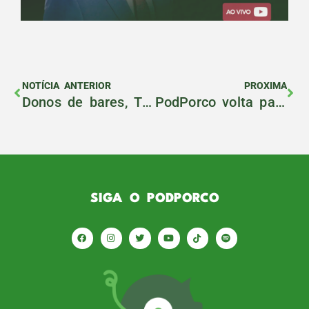
NOTÍCIA ANTERIOR
PROXIMA
Donos de bares, Thiago e Crizz irão ao PodPorco #102
PodPorco volta para BH com a Fan Cast 2.0
SIGA O PODPORCO