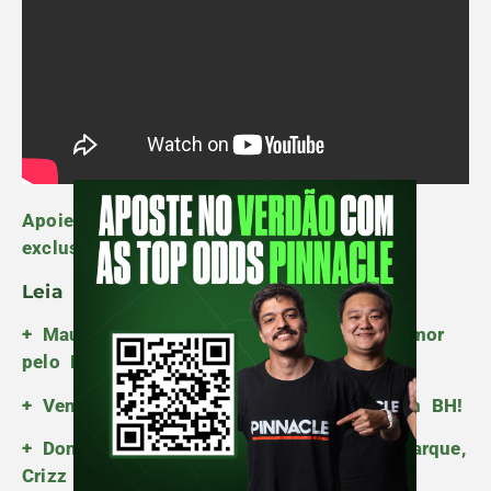
Apoie o Podporco e ganhe benefícios
exclusivos
do nosso podcast!
Leia Mais:
+ Mauro e Panda, família Beting exalta amor
pelo Palmeiras no Podporco
+ Venha para a Fan Cast do Podporco em BH!
+ Donos de bares da região do Allianz Parque,
Crizz e Thiago Galhardo vão ao Podporco